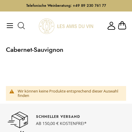
Telefonische Weinberatung: +49 89 230 761 77
Direkt
zum
Mein W
Inhalt
Cabernet-Sauvignon
Wir können keine Produkte entsprechend dieser Auswahl
finden
SCHNELLER VERSAND
AB 150,00 € KOSTENFREI*