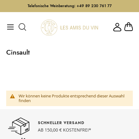
Telefonische Weinberatung: +49 89 230 761 77
Direkt
zum
Mein W
Inhalt
Cinsault
Wir können keine Produkte entsprechend dieser Auswahl
finden
SCHNELLER VERSAND
AB 150,00 € KOSTENFREI*