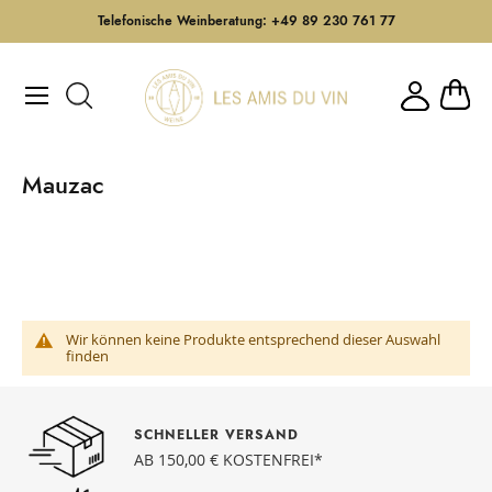
Telefonische Weinberatung: +49 89 230 761 77
Direkt
zum
Mein W
Inhalt
Mauzac
Wir können keine Produkte entsprechend dieser Auswahl
finden
SCHNELLER VERSAND
AB 150,00 € KOSTENFREI*