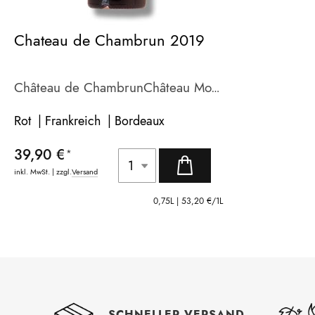
Chateau de Chambrun 2019
Château de Chambrun
Château Moncets
Rot | Frankreich |
Bordeaux
39,90 €
inkl. MwSt. | zzgl.
Versand
0,75L |
53,20 €
/1L
SCHNELLER VERSAND