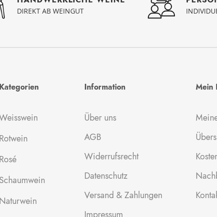
INDIVID
DIREKT AB WEINGUT
Kategorien
Information
Mein 
Weisswein
Über uns
Meine
AGB
Übers
Rotwein
Widerrufsrecht
Kosten
Rosé
Datenschutz
Nachb
Schaumwein
Versand & Zahlungen
Konta
Naturwein
Impressum