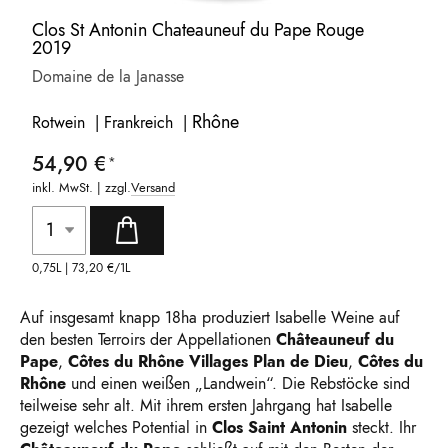
Clos St Antonin Chateauneuf du Pape Rouge
2019
Domaine de la Janasse
Rhône
Rotwein | Frankreich |
54,90 €
inkl. MwSt. | zzgl.
Versand
0,75L |
73,20 €
/1L
Auf insgesamt knapp 18ha produziert Isabelle Weine auf
den besten Terroirs der Appellationen
Châteauneuf du
Pape
,
Côtes du Rhône Villages Plan de Dieu
,
Côtes du
Rhône
und einen weißen „Landwein“. Die Rebstöcke sind
teilweise sehr alt. Mit ihrem ersten Jahrgang hat Isabelle
gezeigt welches Potential in
Clos Saint Antonin
steckt. Ihr