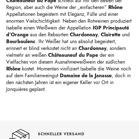
Châteauneuf du Pape
schließt auf mit den Besten der
Region, aber auch die Weine der „einfacheren“
Rhône
Appellationen begeistern mit Eleganz, Fülle und einer
enormen Vielschichtigkeit. Neben den Rotweinen produziert
Isabelle einen Weißwein der Appellation
IGP Principauté
d‘Orange
aus den Rebsorten
Chardonnay
,
Clairette
und
Bourboulenc
. Ihr Weißer hat uns absolut begeistert,
erinnert er blind verkostet nicht an
Chardonnay
, sondern
vielmehr an weißen
Châteauneuf du Pape
der ein
Vielfaches von diesem Ausnahmeweißwein der südlichen
Rhône
kostet. Momentan vinifiziert Isabelle die Weine noch
auf dem Familienweingut
Domaine de la Janasse
, doch in
den nächsten Jahren ist ein eigener Keller vor Ort in
Jonquières geplant.
SCHNELLER VERSAND