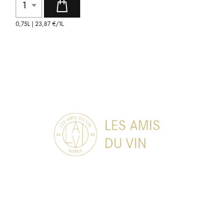
0,75L |
23,87 €
/1L