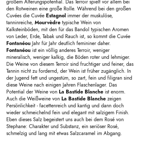
großem Alterungspotential. Das Terroir spielt vor allem bei
den Rotweinen eine große Rolle. Während bei den großen
Cuvées die Cuvée
Estagnol
immer der muskulöse,
tanninreiche,
Mourvèdre
typische Wein von
Kalksteinböden, mit den für das Bandol typischen Aromen
von Leder, Erde, Tabak und Rauch ist, so kommt die Cuvée
Fontanéou
Jahr für Jahr deutlich femininer daher.
Fontanéou
ist ein völlig anderes Terroir, weniger
mineralisch, weniger kalkig, die Böden roter und lehmiger.
Die Weine von diesem Terroir sind fruchtiger und feiner, das
Tannin nicht zu fordernd, der Wein ist früher zugänglich. In
der Jugend fett und ungestüm, so zart, fein und filigran sind
diese Weine nach einigen Jahren Flaschenlager. Das
Potential der Weine von
La Bastide Blanche
ist enorm.
Auch die Weißweine von
La Bastide Blanche
zeigen
Persönlichkeit - facettenreich und kantig und dann doch
wieder schmeichelnd fein und elegant mit salzigem Finish.
Eben dieses Salz begeistert uns auch bei dem Rosé von
Stephane: Charakter und Substanz, ein seriöser Rosé,
schmelzig und lang mit etwas Salzcaramel im Abgang.