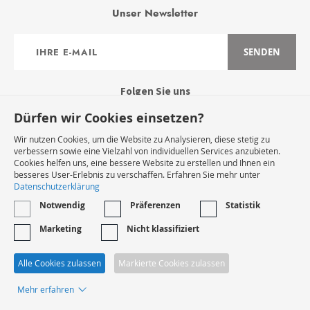
Unser Newsletter
Anmeldung
SENDEN
zum
Newsletter:
Folgen Sie uns
Dürfen wir Cookies einsetzen?
Wir nutzen Cookies, um die Website zu Analysieren, diese stetig zu
verbessern sowie eine Vielzahl von individuellen Services anzubieten.
Cookies helfen uns, eine bessere Website zu erstellen und Ihnen ein
Widerruf Starten
besseres User-Erlebnis zu verschaffen. Erfahren Sie mehr unter
Datenschutzerklärung
Notwendig
Präferenzen
Statistik
VERTRAG WIDERRUFEN
Marketing
Nicht klassifiziert
* Innerhalb Deutschlands
Alle Cookies zulassen
Markierte Cookies zulassen
Mehr erfahren
© 2024 - Lesamisduvin