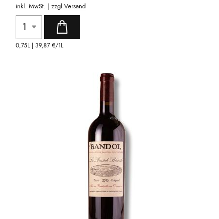
inkl. MwSt. | zzgl.
Versand
0,75L |
39,87 €
/1L