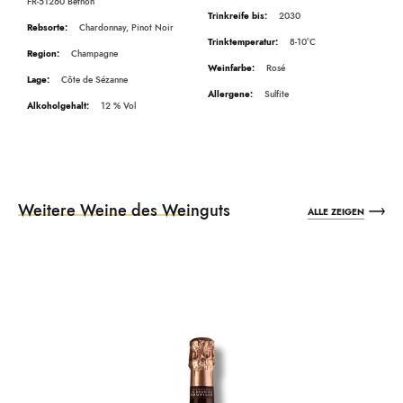
FR-51260 Bethon
2030
Chardonnay, Pinot Noir
8-10°C
Champagne
Rosé
Côte de Sézanne
Sulfite
12
Weitere Weine des Weinguts
ALLE ZEIGEN