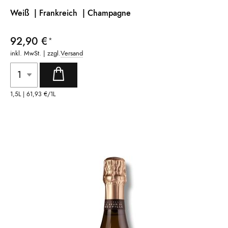
Weiß | Frankreich
| Champagne
92,90 €
inkl. MwSt. | zzgl.
Versand
1,5L |
61,93 €
/1L