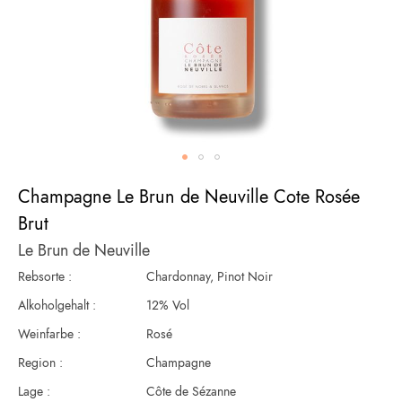
Zum
Champagne Le Brun de Neuville Cote Rosée
Anfang
der
Brut
Bildergalerie
Le Brun de Neuville
springen
Rebsorte :
Chardonnay, Pinot Noir
Alkoholgehalt :
12% Vol
Weinfarbe :
Rosé
Region :
Champagne
Lage :
Côte de Sézanne