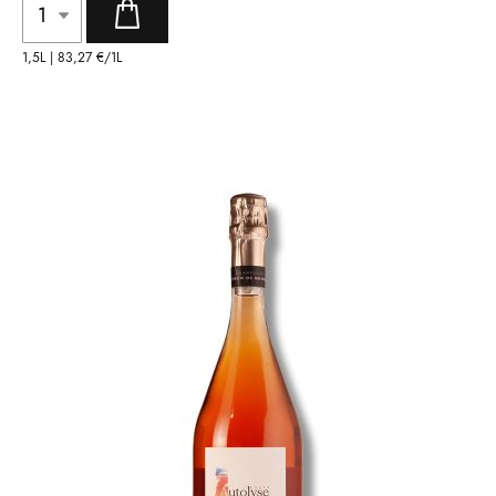
1,5L |
83,27 €
/1L