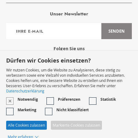
Unser Newsletter
Anmeldung
SENDEN
zum
Newsletter:
Folgen Sie uns
Dürfen wir Cookies einsetzen?
Wir nutzen Cookies, um die Website zu Analysieren, diese stetig zu
verbessern sowie eine Vielzahl von individuellen Services anzubieten.
Cookies helfen uns, eine bessere Website zu erstellen und Ihnen ein
Widerruf Starten
besseres User-Erlebnis zu verschaffen. Erfahren Sie mehr unter
Datenschutzerklärung
Notwendig
Präferenzen
Statistik
VERTRAG WIDERRUFEN
Marketing
Nicht klassifiziert
* Innerhalb Deutschlands
Alle Cookies zulassen
Markierte Cookies zulassen
Mehr erfahren