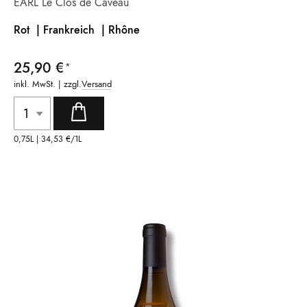
EARL Le Clos de Caveau
Rot | Frankreich |
Rhône
25,90 €
inkl. MwSt. | zzgl.
Versand
0,75L |
34,53 €
/1L