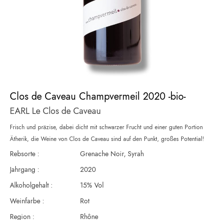
Zum
Anfang
Clos de Caveau Champvermeil 2020 -bio-
der
EARL Le Clos de Caveau
Bildergalerie
springen
Frisch und präzise, dabei dicht mit schwarzer Frucht und einer guten Portion
Ätherik, die Weine von Clos de Caveau sind auf den Punkt, großes Potential!
Rebsorte :
Grenache Noir, Syrah
Jahrgang :
2020
Alkoholgehalt :
15% Vol
Weinfarbe :
Rot
Region :
Rhône