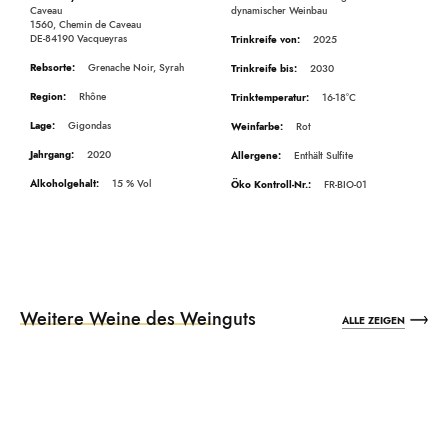
Caveau
dynamischer Weinbau
1560, Chemin de Caveau
DE-84190 Vacqueyras
2025
Grenache Noir, Syrah
2030
Rhône
16-18°C
Gigondas
Rot
2020
Enthält Sulfite
15
FR-BIO-01
Weitere Weine des Weinguts
ALLE ZEIGEN