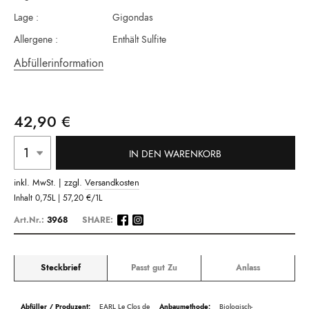
Lage :
Gigondas
Allergene :
Enthält Sulfite
Abfüllerinformation
42,90 €
IN DEN WARENKORB
inkl. MwSt. | zzgl.
Versandkosten
Inhalt
0,75L |
57,20 €
/1L
Art.Nr.:
3968
SHARE:
Steckbrief
Passt gut Zu
Anlass
Beschreibung
EARL Le Clos de
Biologisch-