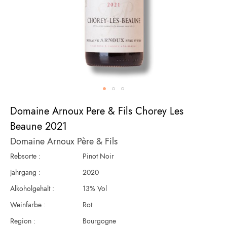
Zum
Domaine Arnoux Pere & Fils Chorey Les
Anfang
der
Beaune 2021
Bildergalerie
Domaine Arnoux Père & Fils
springen
Rebsorte :
Pinot Noir
Jahrgang :
2020
Alkoholgehalt :
13% Vol
Weinfarbe :
Rot
Region :
Bourgogne