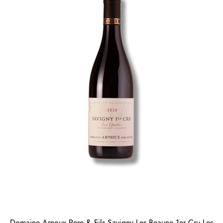
Domaine Arnoux Pere & Fils Savigny Les Beaune 1er Cru Les