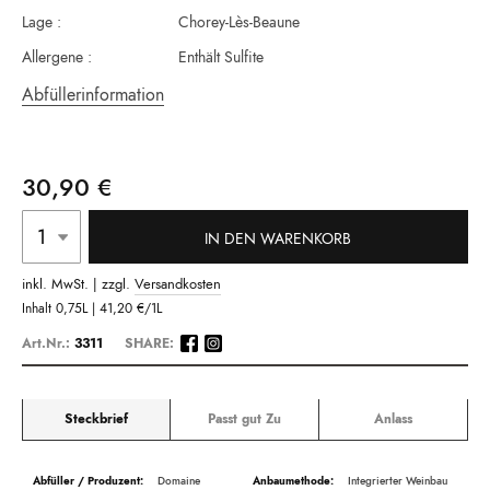
Lage :
Chorey-Lès-Beaune
Allergene :
Enthält Sulfite
Abfüllerinformation
30,90 €
IN DEN WARENKORB
inkl. MwSt. | zzgl.
Versandkosten
Inhalt
0,75L |
41,20 €
/1L
Art.Nr.:
3311
SHARE:
Steckbrief
Passt gut Zu
Anlass
Beschreibung
Domaine
Integrierter Weinbau