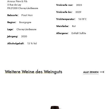
Arnoux Père & Fils
5 Rue de Ley
2023
FR-21200 Chorey-Lès-Beaune
2029
Pinot Noir
16-18°C
Bourgogne
Rot
Chorey-Lès-Beaune
Enthält Sulfite
2020
13
Weitere Weine des Weinguts
ALLE ZEIGEN