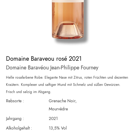
Zum
Anfang
Domaine Baraveou rosé 2021
der
Domaine Baravéou Jean-Philippe Fourney
Bildergalerie
springen
Helle rosafarbene Robe. Elegante Nase mit Zitrus, roten Früchten und dezenten
Kraütern. Komplexer und saftiger Mund mit Schmelz und süßen Gewürzen.
Frisch und salzig im Abgang.
Rebsorte :
Grenache Noir,
Mourvèdre
Jahrgang :
2021
Alkoholgehalt :
13,5% Vol