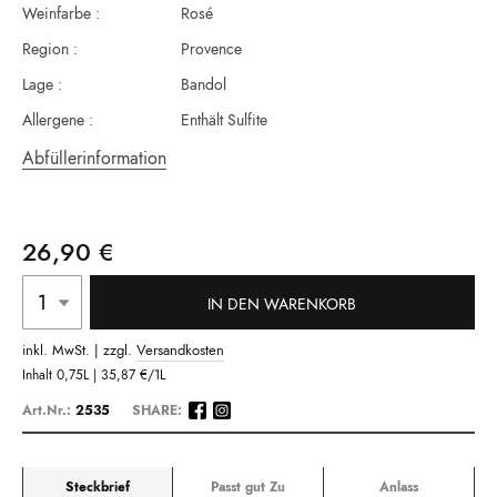
Weinfarbe :
Rosé
Region :
Provence
Lage :
Bandol
Allergene :
Enthält Sulfite
Abfüllerinformation
26,90 €
IN DEN WARENKORB
inkl. MwSt. | zzgl.
Versandkosten
Inhalt
0,75L |
35,87 €
/1L
Art.Nr.:
2535
SHARE:
Steckbrief
Passt gut Zu
Anlass