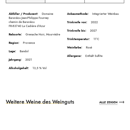
Beschreibung
Domaine
Integrierter Weinbau
Baravéou Jean-Philippe Fourney
chemin de Baravéou
2022
FR-83740 La Cadière d'Azur
2027
Grenache Noir, Mourvèdre
11°C
Provence
Rosé
Bandol
Enthält Sulfite
2021
13,5
Weitere Weine des Weinguts
ALLE ZEIGEN