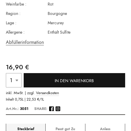
Weinfarbe :
Rot
Region :
Bourgogne
Lage :
Mercurey
Allergene :
Enthält Sulfite
Abfüllerinformation
16,90 €
IN DEN WARENKORB
inkl. MwSt. | zzgl.
Versandkosten
Inhalt
0,75L |
22,53 €
/1L
Art.Nr.:
3051
SHARE:
Steckbrief
Passt gut Zu
Anlass