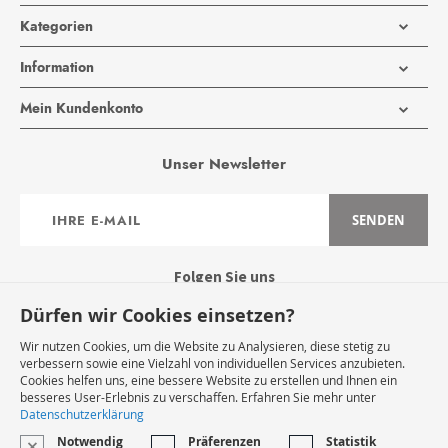
Kategorien
Information
Mein Kundenkonto
Unser Newsletter
Anmeldung
SENDEN
zum
Newsletter:
Folgen Sie uns
Dürfen wir Cookies einsetzen?
Wir nutzen Cookies, um die Website zu Analysieren, diese stetig zu
verbessern sowie eine Vielzahl von individuellen Services anzubieten.
Cookies helfen uns, eine bessere Website zu erstellen und Ihnen ein
Widerruf Starten
besseres User-Erlebnis zu verschaffen. Erfahren Sie mehr unter
Datenschutzerklärung
Notwendig
Präferenzen
Statistik
VERTRAG WIDERRUFEN