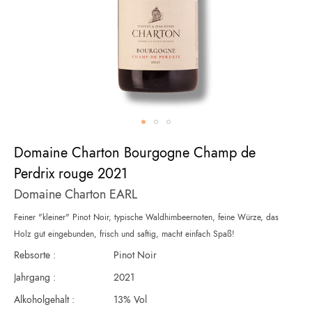
Zum
Domaine Charton Bourgogne Champ de
Anfang
der
Perdrix rouge 2021
Bildergalerie
Domaine Charton EARL
springen
Feiner "kleiner" Pinot Noir, typische Waldhimbeernoten, feine Würze, das
Holz gut eingebunden, frisch und saftig, macht einfach Spaß!
Rebsorte :
Pinot Noir
Jahrgang :
2021
Alkoholgehalt :
13% Vol