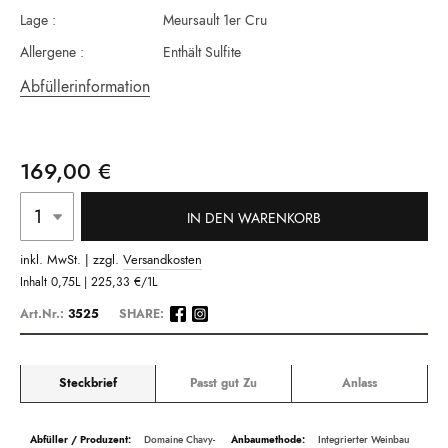
Lage :
Meursault 1er Cru
Allergene :
Enthält Sulfite
Abfüllerinformation
169,00 €
IN DEN WARENKORB
inkl. MwSt. | zzgl.
Versandkosten
Inhalt
0,75L |
225,33 €
/1L
Art.Nr.:
3525
SHARE:
Steckbrief
Passt gut Zu
Anlass
Beschreibung
Domaine Chavy-
Integrierter Weinbau