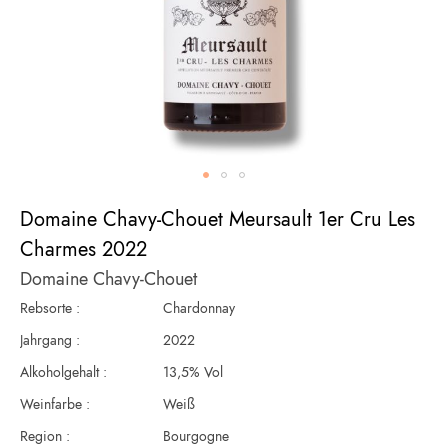
Zum
Domaine Chavy-Chouet Meursault 1er Cru Les
Anfang
der
Charmes 2022
Bildergalerie
Domaine Chavy-Chouet
springen
Rebsorte :
Chardonnay
Jahrgang :
2022
Alkoholgehalt :
13,5% Vol
Weinfarbe :
Weiß
Region :
Bourgogne