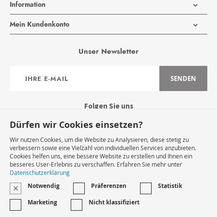
Information
Mein Kundenkonto
Unser Newsletter
Anmeldung
SENDEN
zum
Newsletter:
Folgen Sie uns
Dürfen wir Cookies einsetzen?
Wir nutzen Cookies, um die Website zu Analysieren, diese stetig zu
verbessern sowie eine Vielzahl von individuellen Services anzubieten.
Cookies helfen uns, eine bessere Website zu erstellen und Ihnen ein
Widerruf Starten
besseres User-Erlebnis zu verschaffen. Erfahren Sie mehr unter
Datenschutzerklärung
Notwendig
Präferenzen
Statistik
VERTRAG WIDERRUFEN
Marketing
Nicht klassifiziert
* Innerhalb Deutschlands