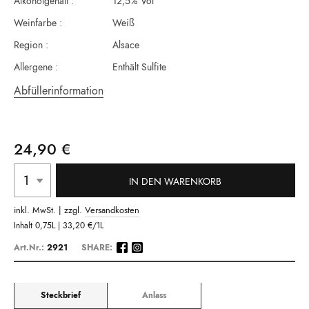
Alkoholgehalt :
12,5% Vol
Weinfarbe :
Weiß
Region :
Alsace
Allergene :
Enthält Sulfite
Abfüllerinformation
24,90 €
IN DEN WARENKORB
inkl. MwSt. | zzgl.
Versandkosten
Inhalt
0,75L |
33,20 €
/1L
Art.Nr.:
2921
SHARE:
Steckbrief
Anlass