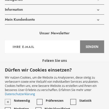
Information
Mein Kundenkonto
Unser Newsletter
Anmeldung
SENDEN
zum
Newsletter:
Folgen Sie uns
Dürfen wir Cookies einsetzen?
Wir nutzen Cookies, um die Website zu Analysieren, diese stetig zu
verbessern sowie eine Vielzahl von individuellen Services anzubieten.
Cookies helfen uns, eine bessere Website zu erstellen und Ihnen ein
Widerruf Starten
besseres User-Erlebnis zu verschaffen. Erfahren Sie mehr unter
Datenschutzerklärung
Notwendig
Präferenzen
Statistik
VERTRAG WIDERRUFEN
Marketing
Nicht klassifiziert