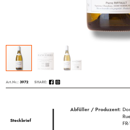
Zum
Anfang
Art.Nr.:
3972
SHARE:
der
Bildergalerie
springen
Beschreibung
Abfüller / Produzent:
Dom
Rue
Steckbrief
FR-