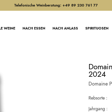
Telefonische Weinberatung: +49 89 230 761 77
LE WEINE
NACH ESSEN
NACH ANLASS
SPIRITUOSEN
Domaine
2024
Domaine Pi
Rebsorte :
Jahrgang :