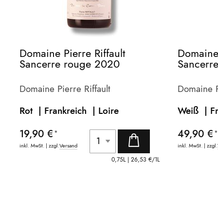
Domaine Pierre Riffault
Domaine 
Sancerre rouge 2020
Sancerr
Magnu
Domaine Pierre Riffault
Domaine Pi
Rot | Frankreich |
Loire
Weiß | F
19,90 €
49,90 €
inkl. MwSt. | zzgl.
Versand
inkl. MwSt. | zzgl.
0,75L |
26,53 €
/1L