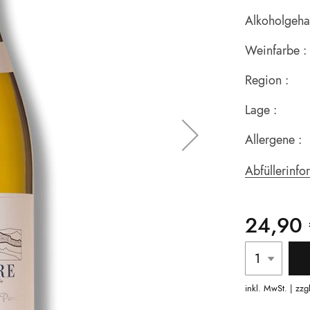
Alkoholgehal
Weinfarbe :
Region :
Lage :
Allergene :
Abfüllerinfo
24,90
inkl. MwSt. | zzg