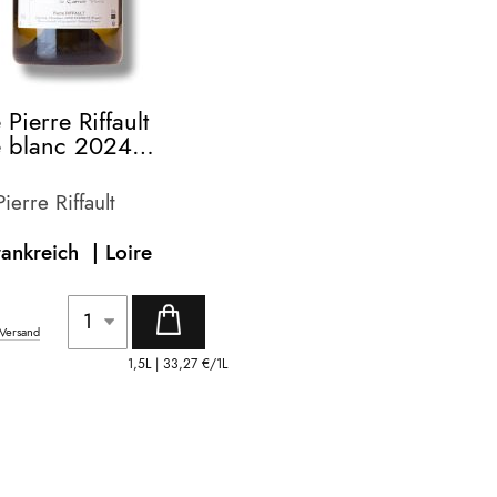
Pierre Riffault
e blanc 2024
m
erre Riffault
rankreich |
Loire
Versand
1,5L |
33,27 €
/1L