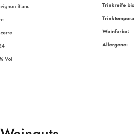
Trinkreife bis
vignon Blanc
Trinktempera
re
Weinfarbe:
cerre
Allergene:
24
 Weinguts