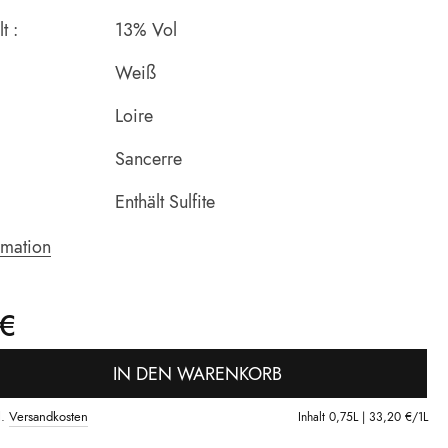
t :
13% Vol
Weiß
Loire
Sancerre
Enthält Sulfite
rmation
 €
IN DEN WARENKORB
l.
Versandkosten
Inhalt
0,75L |
33,20 €
/1L