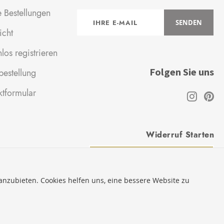
 Bestellungen
Anmeldung
SENDEN
zum
icht
Newsletter:
los registrieren
Folgen Sie uns
estellung
ktformular
Widerruf Starten
VERTRAG WIDERRUFEN
 anzubieten. Cookies helfen uns, eine bessere Website zu
* Innerhalb Deutschlands