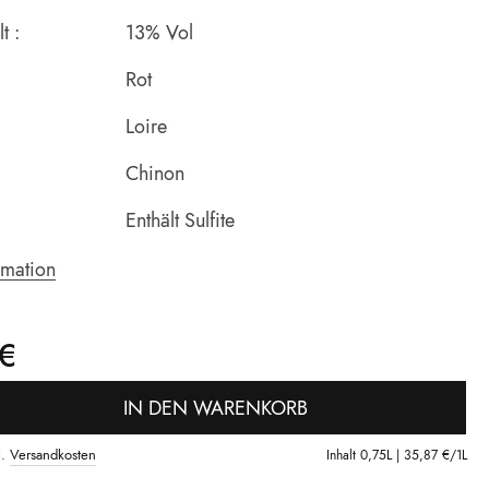
t :
13% Vol
Rot
Loire
Chinon
Enthält Sulfite
rmation
€
IN DEN WARENKORB
l.
Versandkosten
Inhalt
0,75L |
35,87 €
/1L