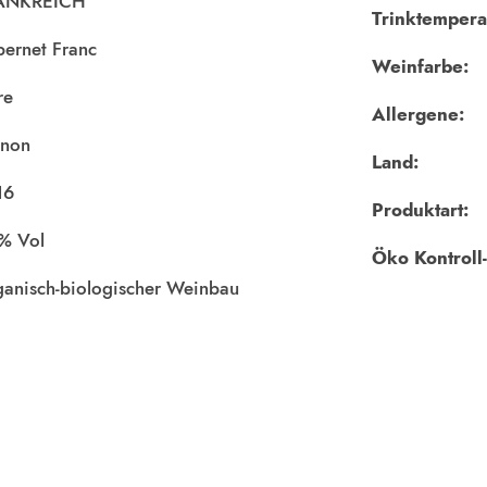
ANKREICH
Trinktempera
ernet Franc
Weinfarbe:
re
Allergene:
inon
Land:
16
Produktart:
Öko Kontroll-
anisch-biologischer Weinbau