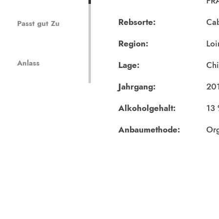
FR
Rebsorte:
Cab
Passt gut Zu
Region:
Loi
Anlass
Lage:
Ch
Jahrgang:
20
Alkoholgehalt:
13
Anbaumethode:
Org