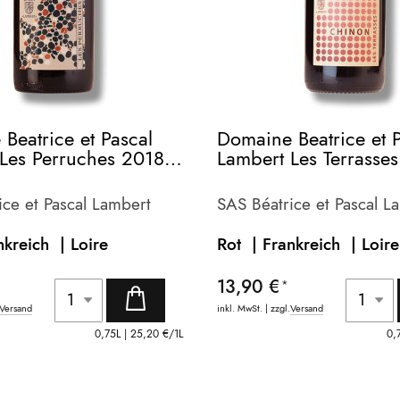
Beatrice et Pascal
Domaine Beatrice et 
Les Perruches 2018 -
Lambert Les Terrasses
bio-
ice et Pascal Lambert
SAS Béatrice et Pascal L
nkreich |
Loire
Rot | Frankreich |
Loire
13,90 €
Versand
inkl. MwSt. | zzgl.
Versand
0,75L |
25,20 €
/1L
0,