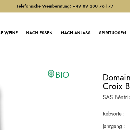
Telefonische Weinberatung: +49 89 230 761 77
LE WEINE
NACH ESSEN
NACH ANLASS
SPIRITUOSEN
BIO
Domaine
Croix B
SAS Béatri
Rebsorte :
Jahrgang :