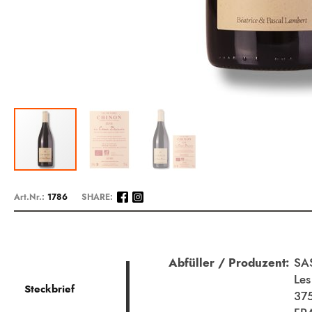
Zum
Anfang
Art.Nr.:
1786
SHARE:
der
Bildergalerie
springen
Beschreibung
Abfüller / Produzent:
SAS
Les
Steckbrief
375