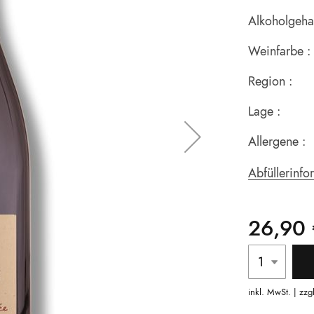
Alkoholgehal
Weinfarbe :
Region :
Lage :
Allergene :
Abfüllerinfo
26,90 
inkl. MwSt. | zzg