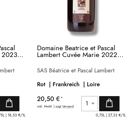
Pascal
Domaine Beatrice et Pascal
 2023 -
Lambert Cuvée Marie 2022 -
bio-
ambert
SAS Béatrice et Pascal Lambert
Rot | Frankreich |
Loire
20,50 €
inkl. MwSt. | zzgl.
Versand
75L |
18,53 €
/1L
0,75L |
27,33 €
/1L