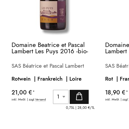
Domaine Beatrice et Pascal
Domaine 
Lambert Les Puys 2016 -bio-
Lambert 
bio-
SAS Béatrice et Pascal Lambert
SAS Béatr
Rotwein | Frankreich |
Loire
Rot | Fra
21,00 €
18,90 €
inkl. MwSt. | zzgl.
Versand
inkl. MwSt. | zzgl.
0,75L |
28,00 €
/1L