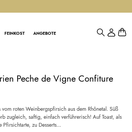
Mein W
FEINKOST
ANGEBOTE
rien Peche de Vigne Confiture
n
us vom roten Weinbergspfirsich aus dem Rhônetal. Süß
rb zugleich, saftig, einfach verführerisch! Auf Toast, als
e Pfirsichtarte, zu Desserts...