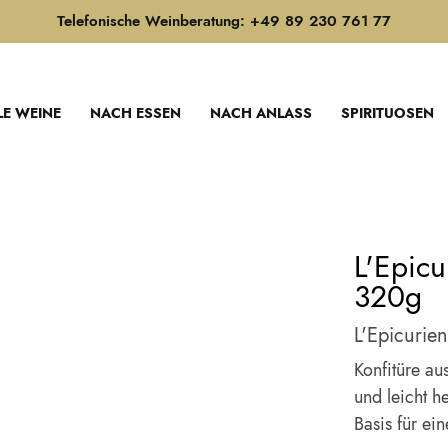
Telefonische Weinberatung: +49 89 230 761 77
LE WEINE
NACH ESSEN
NACH ANLASS
SPIRITUOSEN
L'Epicu
320g
L'Epicurie
Konfitüre a
und leicht he
Basis für ein