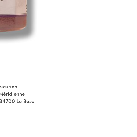
picurien
Méridienne
34700 Le Bosc