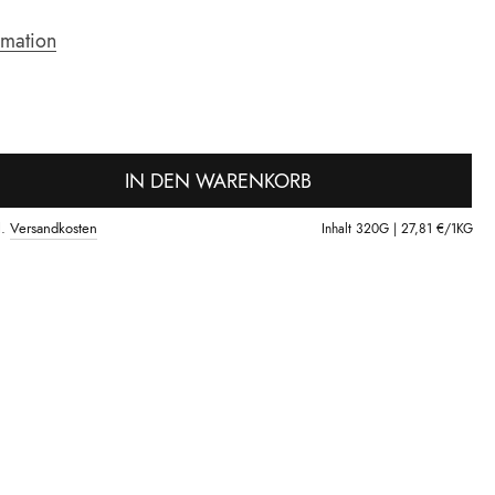
rmation
IN DEN WARENKORB
l.
Versandkosten
Inhalt
320G |
27,81 €
/1KG