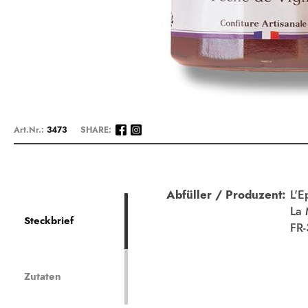
Zum
Anfang
Art.Nr.:
3473
SHARE:
der
Bildergalerie
springen
Beschreibung
Abfüller / Produzent:
L'E
La 
Steckbrief
FR-
Zutaten