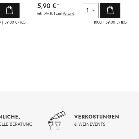
5,90 €
inkl. MwSt. | zzgl.
Versand
G |
59,00 €
/1KG
100G |
59,00 €
/1KG
NLICHE,
VERKOSTUNGEN
UELLE BERATUNG
& WEINEVENTS