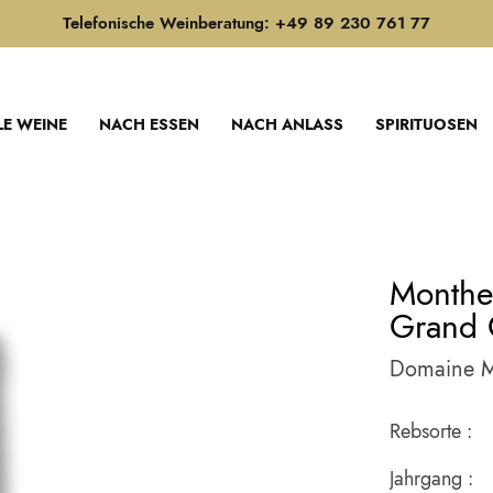
Telefonische Weinberatung: +49 89 230 761 77
LE WEINE
NACH ESSEN
NACH ANLASS
SPIRITUOSEN
Monthel
Grand 
Domaine Mo
Rebsorte :
Jahrgang :