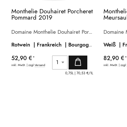
Monthelie Douhairet Porcheret
Montheli
Pommard 2019
Meursau
2021
Domaine Monthelie Douhairet Porcheret
Rotwein | Frankreich |
Bourgogne
Weiß | F
52,90 €
82,90 €
inkl. MwSt. | zzgl.
Versand
inkl. MwSt. | zzgl.
0,75L |
70,53 €
/1L