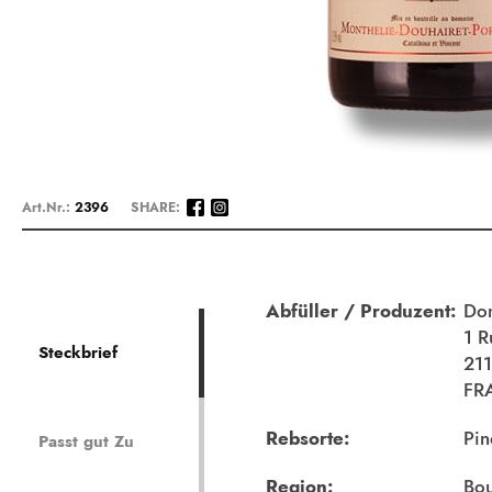
Zum
Anfang
Art.Nr.:
2396
SHARE:
der
Bildergalerie
springen
Beschreibung
Abfüller / Produzent:
Dom
1 R
Steckbrief
211
FR
Rebsorte:
Pin
Passt gut Zu
Region:
Bo