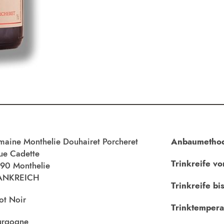
aine Monthelie Douhairet Porcheret
Anbaumetho
ue Cadette
Trinkreife vo
90 Monthelie
ANKREICH
Trinkreife bis
ot Noir
Trinktempera
urgogne