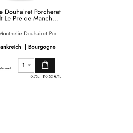
e Douhairet Porcheret
lt Le Pre de Manche
Domaine Monthelie Douhairet Porcheret
rankreich |
Bourgogne
Versand
0,75L |
110,53 €
/1L