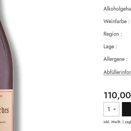
Alkoholgehal
Weinfarbe :
Region :
Lage :
Allergene :
Abfüllerinfo
110,00
inkl. MwSt. | zzg