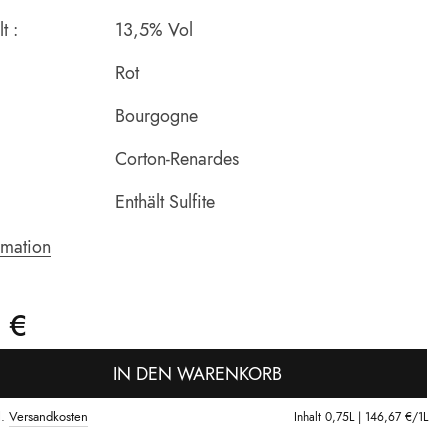
t :
13,5% Vol
Rot
Bourgogne
Corton-Renardes
Enthält Sulfite
rmation
 €
IN DEN WARENKORB
l.
Versandkosten
Inhalt
0,75L |
146,67 €
/1L