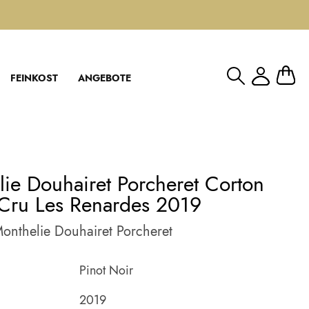
Mein W
FEINKOST
ANGEBOTE
ie Douhairet Porcheret Corton
Cru Les Renardes 2019
nthelie Douhairet Porcheret
Pinot Noir
2019