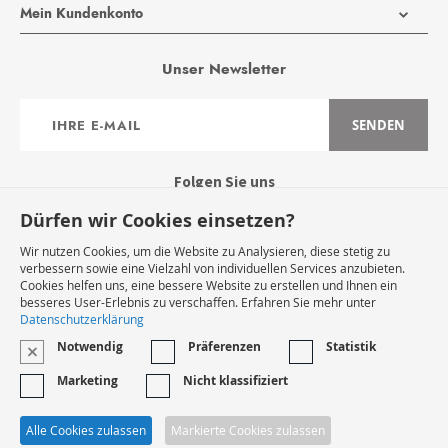
Mein Kundenkonto
Unser Newsletter
Anmeldung
SENDEN
zum
Newsletter:
Folgen Sie uns
Dürfen wir Cookies einsetzen?
Wir nutzen Cookies, um die Website zu Analysieren, diese stetig zu
verbessern sowie eine Vielzahl von individuellen Services anzubieten.
Cookies helfen uns, eine bessere Website zu erstellen und Ihnen ein
Widerruf Starten
besseres User-Erlebnis zu verschaffen. Erfahren Sie mehr unter
Datenschutzerklärung
Notwendig
Präferenzen
Statistik
VERTRAG WIDERRUFEN
Marketing
Nicht klassifiziert
* Innerhalb Deutschlands
Alle Cookies zulassen
Markierte Cookies zulassen