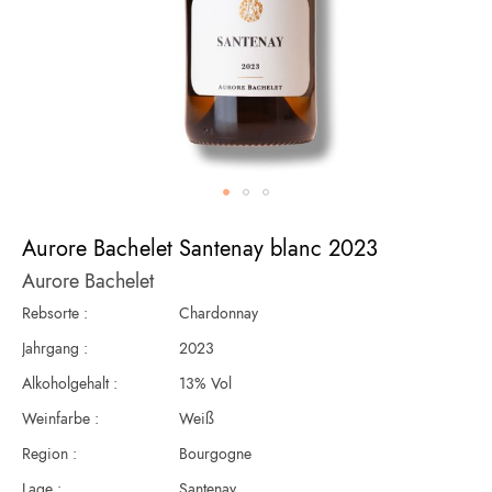
Zum
Anfang
Aurore Bachelet Santenay blanc 2023
der
Aurore Bachelet
Bildergalerie
springen
Rebsorte :
Chardonnay
Jahrgang :
2023
Alkoholgehalt :
13% Vol
Weinfarbe :
Weiß
Region :
Bourgogne
Lage :
Santenay