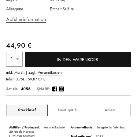
Allergene :
Enthält Sulfite
Abfüllerinformation
44,90 €
IN DEN WARENKORB
inkl. MwSt. | zzgl.
Versandkosten
Inhalt
0,75L |
59,87 €
/1L
Art.Nr.:
4056
SHARE:
Steckbrief
Passt gut Zu
Anlass
Beschreibung
Aurore Bachelet
Integrierter Weinbau
25 rue de Narosse
FR-21590 Santenay
2025