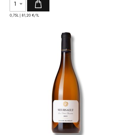
0,75L |
81,20 €
/1L