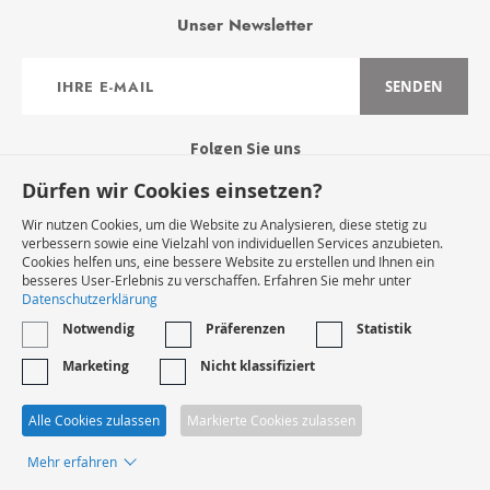
Unser Newsletter
Anmeldung
SENDEN
zum
Newsletter:
Folgen Sie uns
Dürfen wir Cookies einsetzen?
Wir nutzen Cookies, um die Website zu Analysieren, diese stetig zu
verbessern sowie eine Vielzahl von individuellen Services anzubieten.
Cookies helfen uns, eine bessere Website zu erstellen und Ihnen ein
Widerruf Starten
besseres User-Erlebnis zu verschaffen. Erfahren Sie mehr unter
Datenschutzerklärung
Notwendig
Präferenzen
Statistik
VERTRAG WIDERRUFEN
Marketing
Nicht klassifiziert
* Innerhalb Deutschlands
Alle Cookies zulassen
Markierte Cookies zulassen
Mehr erfahren
© 2024 - Lesamisduvin