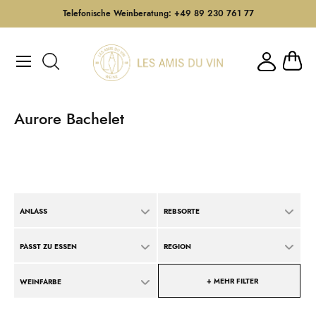
Telefonische Weinberatung: +49 89 230 761 77
Direkt
zum
Mein W
Inhalt
Aurore Bachelet
ANLASS
REBSORTE
PASST ZU ESSEN
REGION
+ MEHR FILTER
WEINFARBE