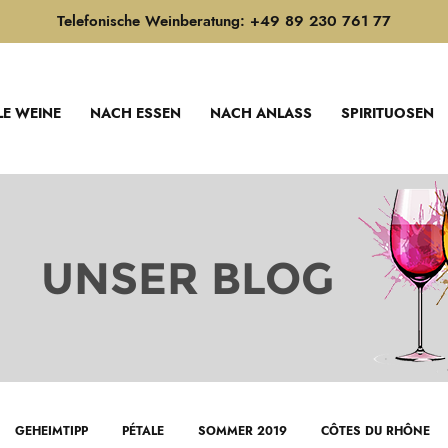
Telefonische Weinberatung: +49 89 230 761 77
LE WEINE
NACH ESSEN
NACH ANLASS
SPIRITUOSEN
UNSER BLOG
GEHEIMTIPP
PÉTALE
SOMMER 2019
CÔTES DU RHÔNE