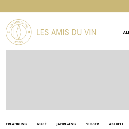
Direkt
zum
Inhalt
AL
ERFAHRUNG
ROSÉ
JAHRGANG
2018ER
AKTUELL