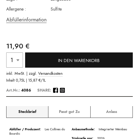
Allergene :
Sulfite
Abfüllerinformation
11,90 €
IN DEN WARENKORB
inkl. MwSt. | zzgl.
Versandkosten
Inhalt
0,75L |
15,87 €
/1L
Art.Nr.:
4086
SHARE:
Steckbrief
Passt gut Zu
Anlass
Beschreibung
Les Collines du
Integrierter Weinbau
Bourdic
2026