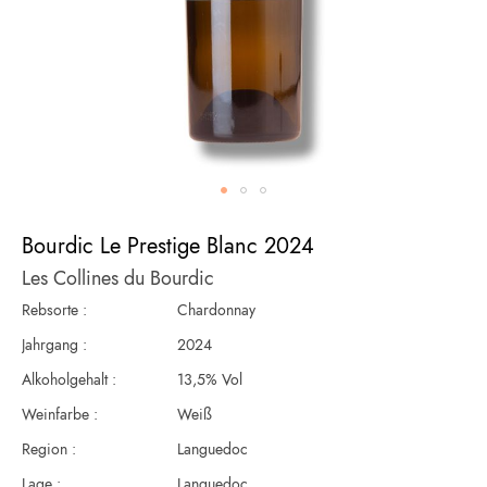
Zum
Anfang
Bourdic Le Prestige Blanc 2024
der
Les Collines du Bourdic
Bildergalerie
springen
Rebsorte :
Chardonnay
Jahrgang :
2024
Alkoholgehalt :
13,5% Vol
Weinfarbe :
Weiß
Region :
Languedoc
Lage :
Languedoc