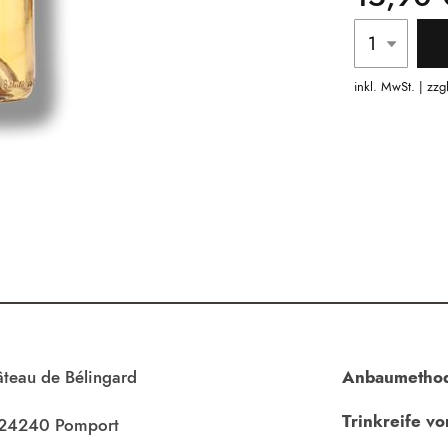
inkl. MwSt. | zzg
teau de Bélingard
Anbaumetho
Trinkreife vo
-24240 Pomport