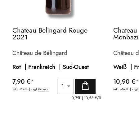
Chateau Belingard Rouge
Chateau 
2021
Monbazi
0,5l
Château de Bélingard
Château d
Rot | Frankreich
| Sud-Ouest
Weiß | F
7,90 €
10,90 €
inkl. MwSt. | zzgl.
Versand
inkl. MwSt. | zzgl.
0,75L |
10,53 €
/1L