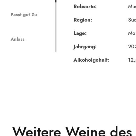
Rebsorte:
Mus
Passt gut Zu
Region:
Sud
Lage:
Mon
Anlass
Jahrgang:
20
Alkoholgehalt:
12
Weitere Weine des