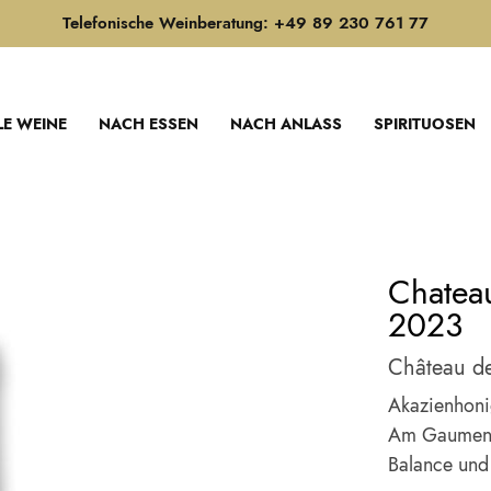
Telefonische Weinberatung: +49 89 230 761 77
LE WEINE
NACH ESSEN
NACH ANLASS
SPIRITUOSEN
Chatea
2023
Château de
Akazienhonig
Am Gaumen S
Balance und