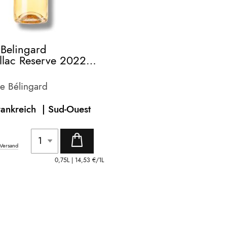
Belingard
llac Reserve 2022
e Bélingard
rankreich
| Sud-Ouest
Versand
0,75L |
14,53 €
/1L