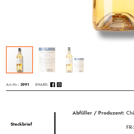
Zum
Anfang
Art.Nr.:
3991
SHARE:
der
Bildergalerie
springen
Beschreibung
Abfüller / Produzent:
Châ
Steckbrief
FR