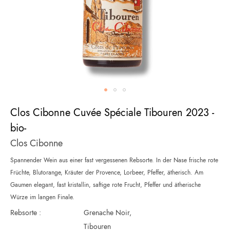
Zum
Clos Cibonne Cuvée Spéciale Tibouren 2023 -
Anfang
der
bio-
Bildergalerie
Clos Cibonne
springen
Spannender Wein aus einer fast vergessenen Rebsorte. In der Nase frische rote
Früchte, Blutorange, Kräuter der Provence, Lorbeer, Pfeffer, ätherisch. Am
Gaumen elegant, fast kristallin, saftige rote Frucht, Pfeffer und ätherische
Würze im langen Finale.
Rebsorte :
Grenache Noir,
Tibouren