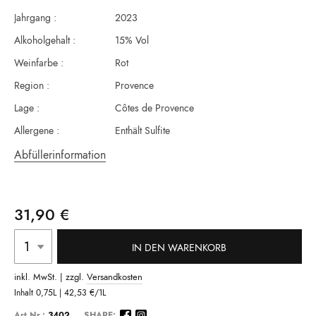
Jahrgang :
2023
Alkoholgehalt :
15% Vol
Weinfarbe :
Rot
Region :
Provence
Lage :
Côtes de Provence
Allergene :
Enthält Sulfite
Abfüllerinformation
31,90 €
IN DEN WARENKORB
inkl. MwSt. | zzgl.
Versandkosten
Inhalt
0,75L |
42,53 €
/1L
Art.Nr.:
3402
SHARE: