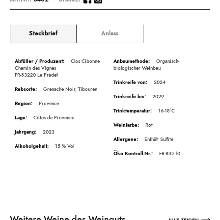
Steckbrief
Anlass
Beschreibung
Clos Cibonne
Organisch-
Chemin des Vignes
biologischer Weinbau
FR-83220 Le Pradet
2024
Grenache Noir, Tibouren
2029
Provence
16-18°C
Côtes de Provence
Rot
2023
Enthält Sulfite
15
FR-BIO-10
Weitere Weine des Weinguts