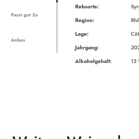
Rebsorte:
Syr
Passt gut Zu
Region:
Rh
Lage:
Côt
Anlass
Jahrgang:
20
Alkoholgehalt:
13