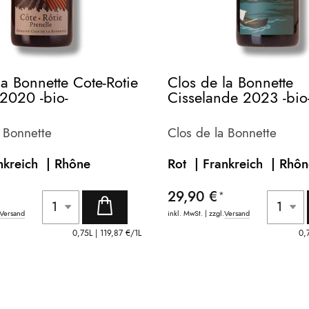
la Bonnette Cote-Rotie
Clos de la Bonnette
 2020 -bio-
Cisselande 2023 -bio
a Bonnette
Clos de la Bonnette
nkreich |
Rhône
Rot | Frankreich |
Rhôn
29,90 €
Versand
inkl. MwSt. | zzgl.
Versand
0,75L |
119,87 €
/1L
0,