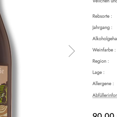
Veilchen und
Rebsorte :
Jahrgang :
Alkoholgehal
Weinfarbe :
Region :
Lage :
Allergene :
Abfüllerinfo
90,00