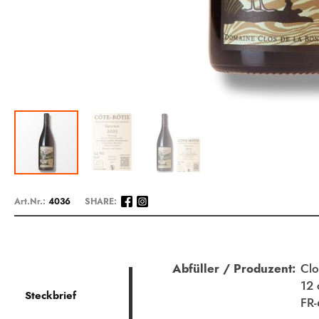
Zum
Anfang
Art.Nr.:
4036
SHARE:
der
Bildergalerie
springen
Beschreibung
Abfüller / Produzent:
Clo
12 
Steckbrief
FR