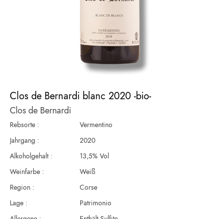
Zum
Anfang
Clos de Bernardi blanc 2020 -bio-
der
Clos de Bernardi
Bildergalerie
springen
Rebsorte :
Vermentino
Jahrgang :
2020
Alkoholgehalt :
13,5% Vol
Weinfarbe :
Weiß
Region :
Corse
Lage :
Patrimonio
Allergene :
Enthält Sulfite