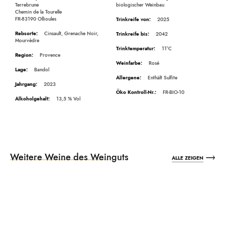
Terrebrune
biologischer Weinbau
Chemin de la Tourelle
FR-83190 Ollioules
2025
Cinsault, Grenache Noir,
2042
Mourvèdre
11°C
Provence
Rosé
Bandol
Enthält Sulfite
2023
FR-BIO-10
13,5
Weitere Weine des Weinguts
ALLE ZEIGEN