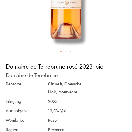
Zum
Anfang
Domaine de Terrebrune rosé 2023 -bio-
der
Domaine de Terrebrune
Bildergalerie
springen
Rebsorte :
Cinsault, Grenache
Noir, Mourvèdre
Jahrgang :
2023
Alkoholgehalt :
13,5% Vol
Weinfarbe :
Rosé
Region :
Provence