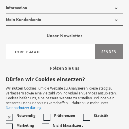
Information
Mein Kundenkonto
Unser Newsletter
Anmeldung
SENDEN
zum
Newsletter:
Folgen Sie uns
Dürfen wir Cookies einsetzen?
Wir nutzen Cookies, um die Website zu Analysieren, diese stetig zu
verbessern sowie eine Vielzahl von individuellen Services anzubieten.
Cookies helfen uns, eine bessere Website zu erstellen und Ihnen ein
Widerruf Starten
besseres User-Erlebnis zu verschaffen. Erfahren Sie mehr unter
Datenschutzerklärung
Notwendig
Präferenzen
Statistik
VERTRAG WIDERRUFEN
Marketing
Nicht klassifiziert
* Innerhalb Deutschlands