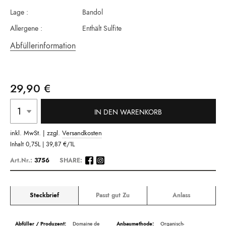
Lage :
Bandol
Allergene :
Enthält Sulfite
Abfüllerinformation
29,90 €
IN DEN WARENKORB
inkl. MwSt. | zzgl.
Versandkosten
Inhalt
0,75L |
39,87 €
/1L
Art.Nr.:
3756
SHARE:
Steckbrief
Passt gut Zu
Anlass
Beschreibung
Domaine de
Organisch-