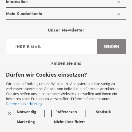
Information
Mein Kundenkonto
Unser Newsletter
Anmeldung
SENDEN
zum
Newsletter:
Folgen Sie uns
Dürfen wir Cookies einsetzen?
Wir nutzen Cookies, um die Website zu Analysieren, diese stetig zu
verbessern sowie eine Vielzahl von individuellen Services anzubieten.
Cookies helfen uns, eine bessere Website zu erstellen und Ihnen ein
Widerruf Starten
besseres User-Erlebnis zu verschaffen. Erfahren Sie mehr unter
Datenschutzerklärung
Notwendig
Präferenzen
Statistik
VERTRAG WIDERRUFEN
Marketing
Nicht klassifiziert
* Innerhalb Deutschlands