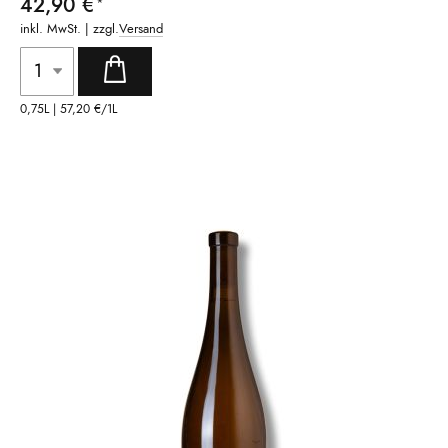
42,90 €
inkl. MwSt. | zzgl.
Versand
0,75L |
57,20 €
/1L