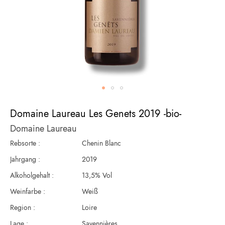
Zum
Anfang
Domaine Laureau Les Genets 2019 -bio-
der
Domaine Laureau
Bildergalerie
springen
Rebsorte :
Chenin Blanc
Jahrgang :
2019
Alkoholgehalt :
13,5% Vol
Weinfarbe :
Weiß
Region :
Loire
Lage :
Savennières