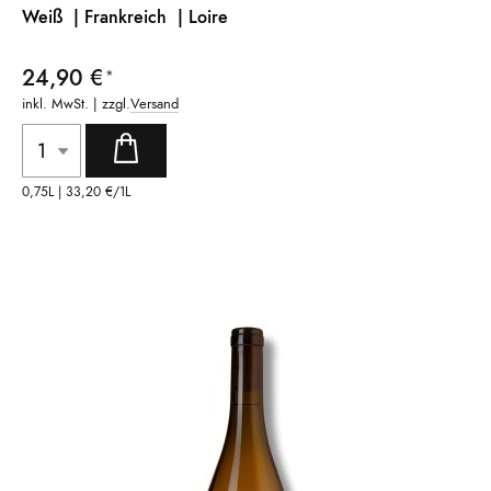
Weiß | Frankreich
| Loire
24,90 €
inkl. MwSt. | zzgl.
Versand
0,75L |
33,20 €
/1L