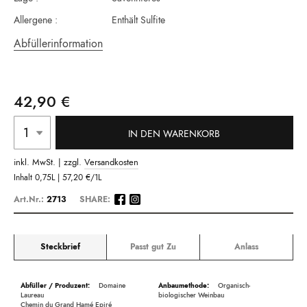
Allergene :
Enthält Sulfite
Abfüllerinformation
42,90 €
IN DEN WARENKORB
inkl. MwSt. | zzgl.
Versandkosten
Inhalt
0,75L |
57,20 €
/1L
Art.Nr.:
2713
SHARE:
Steckbrief
Passt gut Zu
Anlass
Beschreibung
Domaine
Organisch-
Laureau
biologischer Weinbau
Chemin du Grand Hamé Epiré