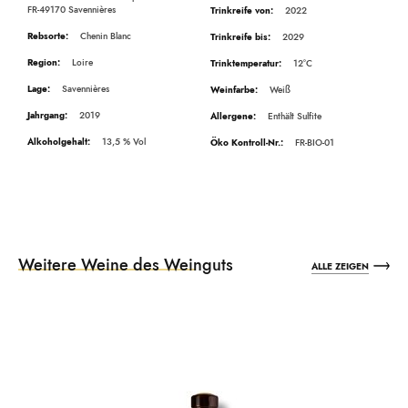
FR-49170 Savennières
2022
Chenin Blanc
2029
Loire
12°C
Savennières
Weiß
2019
Enthält Sulfite
13,5
FR-BIO-01
Weitere Weine des Weinguts
ALLE ZEIGEN