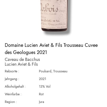
Zum
Domaine Lucien Aviet & Fils Trousseau Cuvee
Anfang
der
des Geologues 2021
Bildergalerie
Caveau de Bacchus
springen
Lucien Aviet & Fils
Rebsorte :
Poulsard, Trousseau
Jahrgang :
2021
Alkoholgehalt :
13% Vol
Weinfarbe :
Rot
Region :
Jura