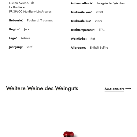
Lucien Aviet & Fils
Integrierter Weinbau
La Boutière
FR-39600 Montigny-Lès-Arsures
2023
Poulsard, Trousseau
2029
Jura
11°C
Arbois
Rot
2021
Enthält Sulfite
Weitere Weine des Weinguts
ALLE ZEIGEN