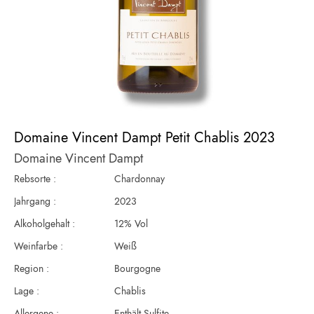
Zum
Anfang
Domaine Vincent Dampt Petit Chablis 2023
der
Domaine Vincent Dampt
Bildergalerie
springen
Rebsorte :
Chardonnay
Jahrgang :
2023
Alkoholgehalt :
12% Vol
Weinfarbe :
Weiß
Region :
Bourgogne
Lage :
Chablis
Allergene :
Enthält Sulfite