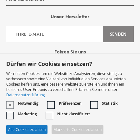
Unser Newsletter
Anmeldung
SENDEN
zum
Newsletter:
Folgen Sie uns
Dürfen wir Cookies einsetzen?
Wir nutzen Cookies, um die Website zu Analysieren, diese stetig zu
verbessern sowie eine Vielzahl von individuellen Services anzubieten.
Cookies helfen uns, eine bessere Website zu erstellen und Ihnen ein
Widerruf Starten
besseres User-Erlebnis zu verschaffen. Erfahren Sie mehr unter
Datenschutzerklärung
Notwendig
Präferenzen
Statistik
VERTRAG WIDERRUFEN
Marketing
Nicht klassifiziert
* Innerhalb Deutschlands
Alle Cookies zulassen
Markierte Cookies zulassen