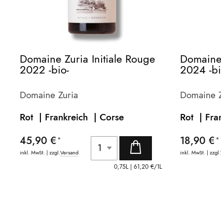
Domaine Zuria Initiale Rouge
Domaine
2022 -bio-
2024 -bi
Domaine Zuria
Domaine Z
Rot | Frankreich |
Corse
Rot | Fra
45,90 €
18,90 €
inkl. MwSt. | zzgl.
Versand
inkl. MwSt. | zzgl.
0,75L |
61,20 €
/1L