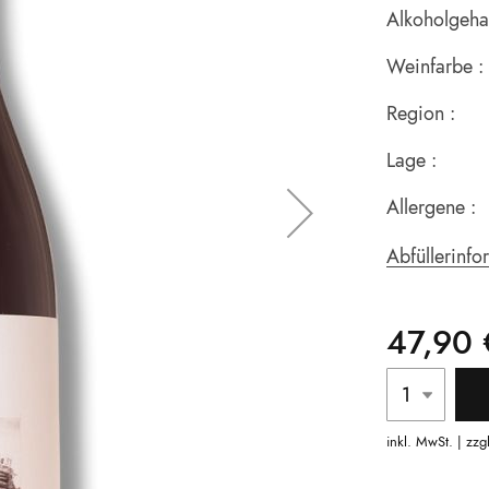
Alkoholgehal
Weinfarbe :
Region :
Lage :
Allergene :
Abfüllerinfo
47,90 
inkl. MwSt. | zzg