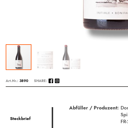
Zum
Anfang
Art.Nr.:
3890
SHARE:
der
Bildergalerie
springen
Beschreibung
Abfüller / Produzent:
Dom
Spi
Steckbrief
FR-