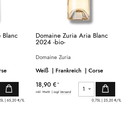
e Blanc
Domaine Zuria Aria Blanc
2024 -bio-
Domaine Zuria
rse
Weiß | Frankreich |
Corse
18,90 €
inkl. MwSt. | zzgl.
Versand
75L |
65,20 €
/1L
0,75L |
25,20 €
/1L