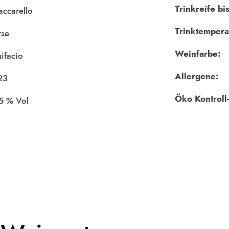
Trinkreife bis
accarello
Trinktempera
rse
Weinfarbe:
ifacio
Allergene:
23
Öko Kontroll-
,5