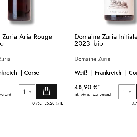
 Zuria Aria Rouge
Domaine Zuria Initial
o-
2023 -bio-
uria
Domaine Zuria
nkreich |
Corse
Weiß | Frankreich |
Co
48,90 €
Versand
inkl. MwSt. | zzgl.
Versand
0,75L |
25,20 €
/1L
0,