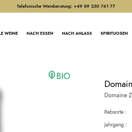
Telefonische Weinberatung: +49 89 230 761 77
LE WEINE
NACH ESSEN
NACH ANLASS
SPIRITUOSEN
BIO
Domaine
Domaine Z
Rebsorte :
Jahrgang :