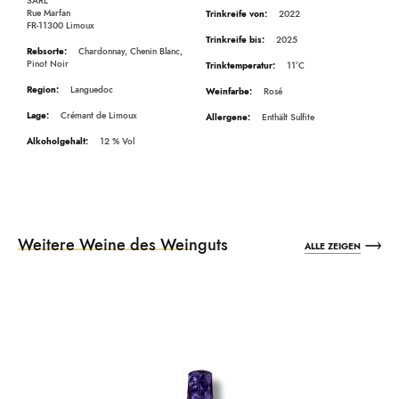
SARL
Rue Marfan
2022
FR-11300 Limoux
2025
Chardonnay, Chenin Blanc,
Pinot Noir
11°C
Languedoc
Rosé
Crémant de Limoux
Enthält Sulfite
12
Weitere Weine des Weinguts
ALLE ZEIGEN