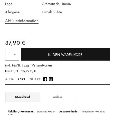
Lage :
Crémant de Limoux
Allergene :
Enthält Sulfite
Abfüllerinformation
37,90 €
IN DEN WARENKORB
inkl. MwSt. | zzgl.
Versandkosten
Inhalt
1,5L |
25,27 €
/1L
Art.Nr.:
2571
SHARE:
Steckbrief
Anlass
Beschreibung
Domaine Rosier
Integrierter Weinbau