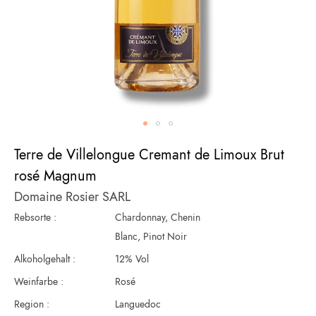
Zum
Terre de Villelongue Cremant de Limoux Brut
Anfang
der
rosé Magnum
Bildergalerie
Domaine Rosier SARL
springen
Rebsorte :
Chardonnay, Chenin
Blanc, Pinot Noir
Alkoholgehalt :
12% Vol
Weinfarbe :
Rosé
Region :
Languedoc