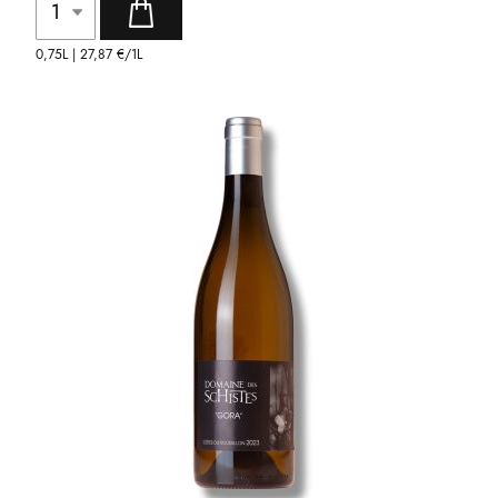
0,75L |
27,87 €
/1L