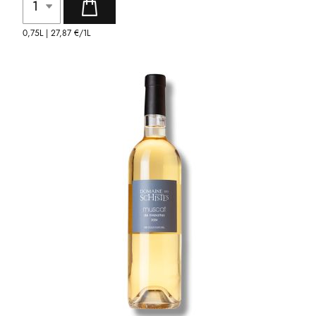
0,75L |
27,87 €
/1L