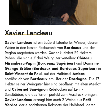
Xavier Landeau
Xavier Landeau
ist ein äußerst talentierter Winzer, dessen
Weine in den besten Restaurants von
Bordeaux
und der
Region angeboten werden. Xavier kultiviert 22 Hektare
Reben, die sich auf drei Weingüter verteilen:
Château
Mirambeau-Papin
(
Bordeaux Supérieur
) und
Domaine
Grange Brûlée
(
Bordeaux und Bordeaux Supérieur
) in
Saint-Vincent-de-Paul
, auf der Halbinsel
Ambes
,
nordöstlich von
Bordeaux
am Ufer der
Dordogne
. Die 17
Hektar seiner Weingüter hier sind bepflanzt mit alten
Merlot
und
Cabernet Sauvignon
Rebstöcken auf Lehm-
Sandböden, die das Terroir perfekt zum Ausdruck bringen.
Xavier Landeau
erzeugt hier auch 2 Weine aus
Petit
Verdot
, der autochthonen Rebsorte der Halbinsel, deren