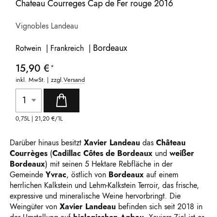
Chateau Courreges Cap de Fer rouge 2016
Vignobles Landeau
Bordeaux
Rotwein | Frankreich |
15,90 €
inkl. MwSt. | zzgl.
Versand
0,75L |
21,20 €
/1L
Darüber hinaus besitzt
Xavier Landeau
das
Château
Courrèges
(
Cadillac Côtes de Bordeaux
und
weißer
Bordeaux
) mit seinen 5 Hektare Rebfläche in der
Gemeinde
Yvrac
, östlich von
Bordeaux
auf einem
herrlichen Kalkstein und Lehm-Kalkstein Terroir, das frische,
expressive und mineralische Weine hervorbringt. Die
Weingüter von
Xavier Landeau
befinden sich seit 2018 in