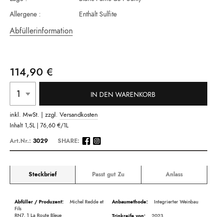
Allergene :
Enthält Sulfite
Abfüllerinformation
114,90 €
IN DEN WARENKORB
inkl. MwSt. | zzgl.
Versandkosten
Inhalt
1,5L |
76,60 €
/1L
Art.Nr.:
3029
SHARE:
Steckbrief
Passt gut Zu
Anlass
Beschreibung
Michel Redde et
Integrierter Weinbau
Fils
RN7, 1 La Route Bleue
2023