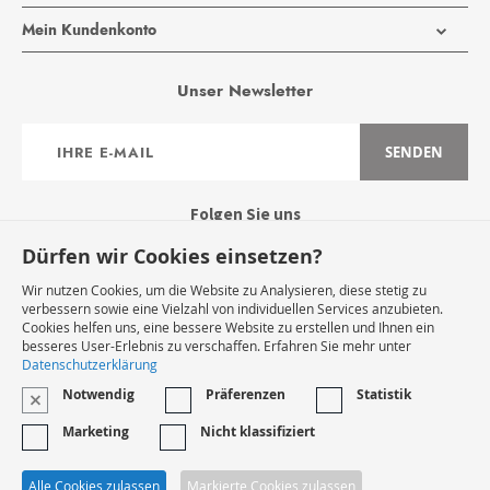
Mein Kundenkonto
Unser Newsletter
Anmeldung
SENDEN
zum
Newsletter:
Folgen Sie uns
Dürfen wir Cookies einsetzen?
Wir nutzen Cookies, um die Website zu Analysieren, diese stetig zu
verbessern sowie eine Vielzahl von individuellen Services anzubieten.
Cookies helfen uns, eine bessere Website zu erstellen und Ihnen ein
Widerruf Starten
besseres User-Erlebnis zu verschaffen. Erfahren Sie mehr unter
Datenschutzerklärung
Notwendig
Präferenzen
Statistik
VERTRAG WIDERRUFEN
Marketing
Nicht klassifiziert
* Innerhalb Deutschlands
Alle Cookies zulassen
Markierte Cookies zulassen