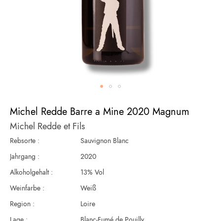
Zum
Anfang
Michel Redde Barre a Mine 2020 Magnum
der
Michel Redde et Fils
Bildergalerie
springen
Rebsorte :
Sauvignon Blanc
Jahrgang :
2020
Alkoholgehalt :
13% Vol
Weinfarbe :
Weiß
Region :
Loire
Lage :
Blanc-Fumé de Pouilly