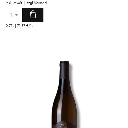
inkl. MwSt. | zzgl.
Versand
0,75L |
71,87 €
/1L