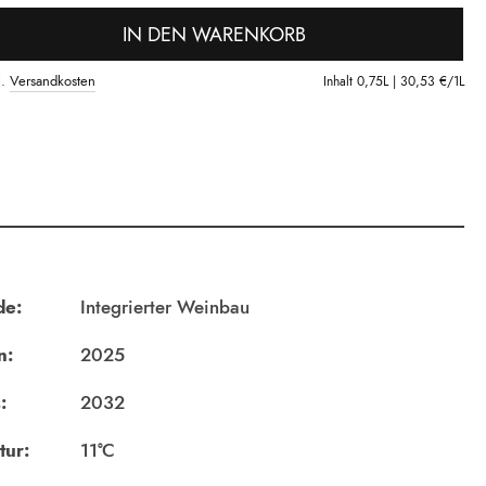
IN DEN WARENKORB
l.
Versandkosten
Inhalt
0,75L |
30,53 €
/1L
de:
Integrierter Weinbau
n:
2025
:
2032
tur:
11°C