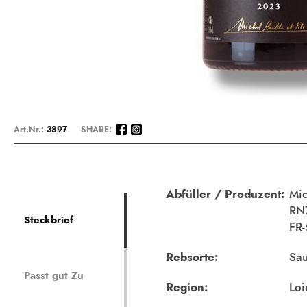
Zum
Anfang
Art.Nr.:
3897
SHARE:
der
Bildergalerie
springen
Beschreibung
Abfüller / Produzent:
Mic
RN7
Steckbrief
FR-
Rebsorte:
Sau
Passt gut Zu
Region:
Loi