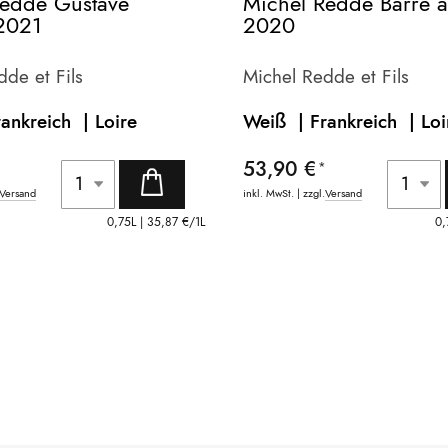
Redde Gustave
Michel Redde Barre 
2021
2020
dde et Fils
Michel Redde et Fils
rankreich |
Loire
Weiß | Frankreich |
Loi
53,90 €
Versand
inkl. MwSt. | zzgl.
Versand
0,75L |
35,87 €
/1L
0,