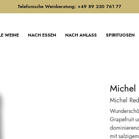
Telefonische Weinberatung: +49 89 230 761 77
LE WEINE
NACH ESSEN
NACH ANLASS
SPIRITUOSEN
Michel
Michel Red
Wunderschön
Grapefruit u
dominierende
mit salzigem