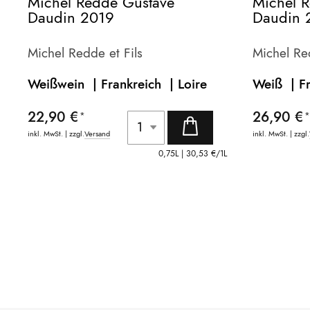
Michel Redde Gustave
Michel 
Daudin 2019
Daudin 
Michel Redde et Fils
Michel Re
Weißwein | Frankreich |
Loire
Weiß | F
22,90 €
26,90 €
inkl. MwSt. | zzgl.
Versand
inkl. MwSt. | zzgl.
0,75L |
30,53 €
/1L