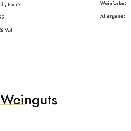
Weinfarbe:
illy-Fumé
Allergene:
22
 Weinguts