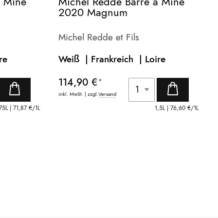
a Mine
Michel Redde Barre a Mine
2020 Magnum
Michel Redde et Fils
re
Weiß | Frankreich |
Loire
114,90 €
inkl. MwSt. | zzgl.
Versand
75L |
71,87 €
/1L
1,5L |
76,60 €
/1L