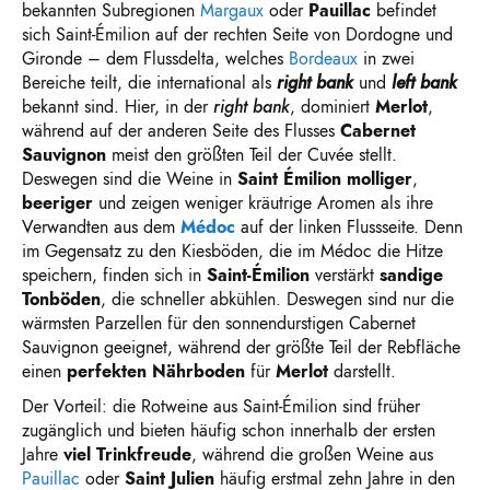
bekannten Subregionen
Margaux
oder
Pau
i
llac
befindet
sich Saint-Émilion auf der rechten Seite von Dordogne und
Gironde – dem Flussdelta, welches
Bordeaux
in zwei
Bereiche teilt, die international als
right
bank
und
left
bank
bekannt sind. Hier,
in der
right bank
, dominiert
Merlot
,
während auf der anderen Seite des Flusses
Cabernet
Sauvignon
meist den größten Teil der Cuvée
stellt
.
Deswegen sind die Wein
e
in
Saint
Émilion
molliger
,
beeriger
und zeigen weniger kräutrige Aromen als
ihre
Verwandten aus dem
Médoc
auf der linken
Flusss
eite.
Denn
i
m Gegensatz zu den Kiesböden, die im Médoc die Hitze
speichern,
finden sich in
Saint-Émilion
verstärkt
sandige
Tonböden
, die schneller abkühlen. Deswegen sind nur die
wärmsten Parzellen für den sonnendurstigen Cabernet
Sauvignon geeignet, während der größte Teil der Rebfläche
ein
en
perfekte
n
Nährboden
für
Merlot
darstellt.
Der Vorteil: die Rotweine aus Saint-Émil
i
on sind früher
zugänglich und bieten häufig schon innerhalb der ersten
Jahre
viel
Trinkfreude
, während die großen Weine aus
Pau
i
llac
oder
Saint
Julien
häufig erstmal
zehn
Jahre in den