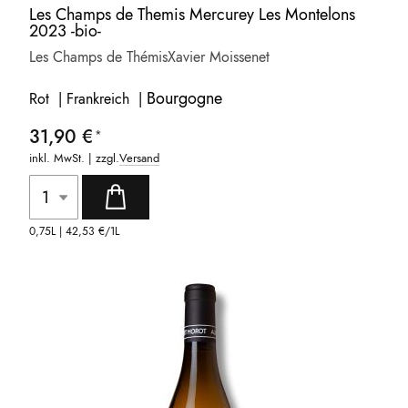
Les Champs de Themis Mercurey Les Montelons
2023 -bio-
Les Champs de Thémis
Xavier Moissenet
Bourgogne
Rot | Frankreich |
31,90 €
inkl. MwSt. | zzgl.
Versand
0,75L |
42,53 €
/1L