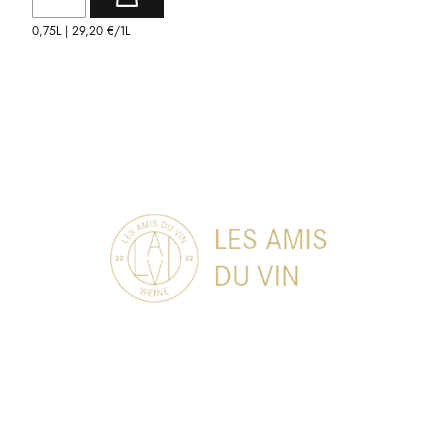
0,75L |
29,20 €
/1L